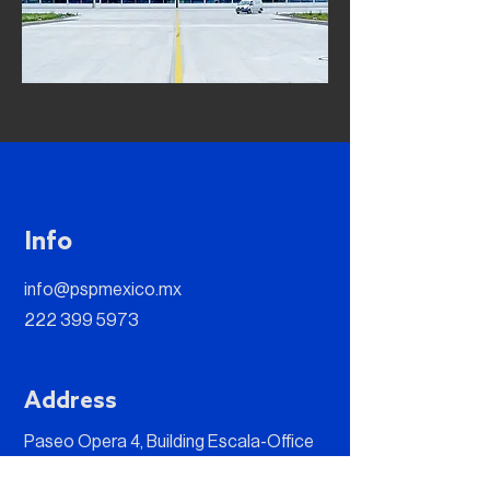
Info
info@pspmexico.mx
222 399 5973
Address
Paseo Opera 4, Building Escala-Office
202 B, Lomas de Angelópolis II, 72830