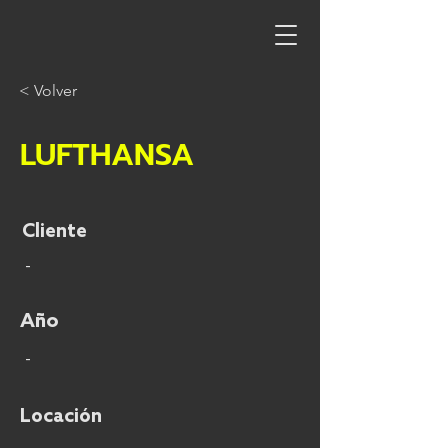
< Volver
LUFTHANSA
Cliente
-
Año
-
Locación