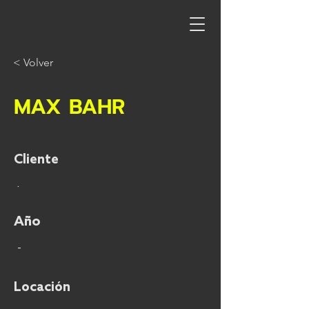
< Volver
MAX BAHR
Cliente
.
Año
-
Locación