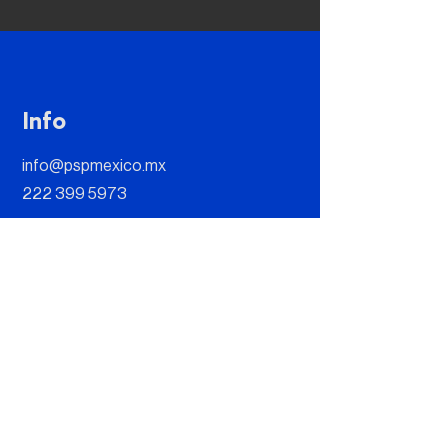
Info
info@pspmexico.mx
222 399 5973
Address
Paseo Opera 4, Building Escala-Office
202 B, Lomas de Angelópolis II, 72830
San Andres Cholula, Puebla, Mexico
Follow us