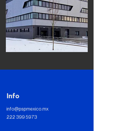
Info
info@pspmexico.mx
222 399 5973